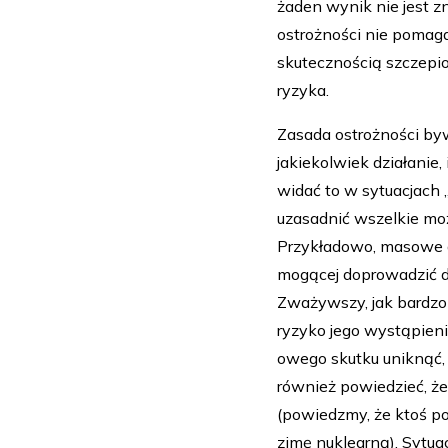
żaden wynik nie jest 
ostrożności nie pomag
skutecznością szczepio
ryzyka.
Zasada ostrożności by
jakiekolwiek działanie
widać to w sytuacjach 
uzasadnić wszelkie mo
Przykładowo, masowe g
mogącej doprowadzić do
Zważywszy, jak bardzo k
ryzyko jego wystąpien
owego skutku uniknąć,
również powiedzieć, ż
(powiedzmy, że ktoś po
zimę nuklearną). Sytua