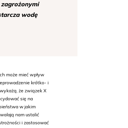
a zagrożonymi
ostarcza wodę
órych może mieć wpływ
eprowadzenie krótko- i
 wykażą, że związek X
ecydować się na
bieństwa w jakim
zwalają nam ustalić
rożności i zastosować