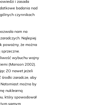
owiedzi i zasada
dodatkowe badania nad
zególnych czynnikach
 pozwala nam na
zaradczych. Najlepiej
 tak poważny, że można
 sprzeczne.
żliwość wybuchu wojny
 ziemi (Manson 2002).
ując ZO nawet jeżeli
środki zaradcze, aby
. Natomiast można by
mę nuklearną
chu, który spowodował
ię tym samym