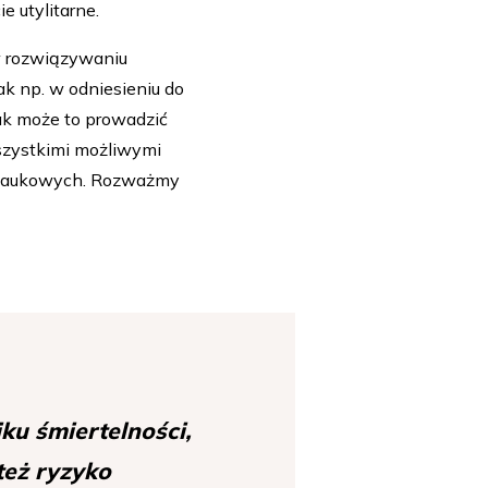
e utylitarne.
w rozwiązywaniu
ak np. w odniesieniu do
nak może to prowadzić
szystkimi możliwymi
 naukowych. Rozważmy
u śmiertelności,
 też ryzyko