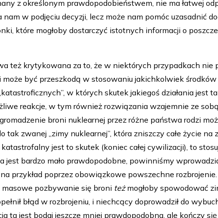
znany z określonym prawdopodobieństwem, nie ma łatwej odp
a nam w podjęciu decyzji, lecz może nam pomóc uzasadnić 
nki, które mogłoby dostarczyć istotnych informacji o poszc
wa też krytykowana za to, że w niektórych przypadkach nie
, i może być przeszkodą w stosowaniu jakichkolwiek środków 
„katastroficznych”, w których skutek jakiegoś działania jest
żliwe reakcje, w tym również rozwiązania wzajemnie ze sobą
romadzenie broni nuklearnej przez różne państwa rodzi mo
 tak zwanej „zimy nuklearnej”, która zniszczy całe życie na
atastrofalny jest to skutek (koniec całej cywilizacji), to stos
ia jest bardzo mało prawdopodobne, powinniśmy wprowadzić 
 na przykład poprzez obowiązkowe powszechne rozbrojenie
e masowe pozbywanie się broni
też
mogłoby spowodować zi
pełnił błąd w rozbrojeniu, i niechcący doprowadził do wybu
cja ta jest bodaj jeszcze mniej prawdopodobna, ale kończy s