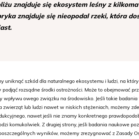
liżu znajduje się ekosystem leśny z kilkom
ryka znajduje się nieopodal rzeki, która d
ast.
emy uniknąć szkód dla naturalnego ekosystemu i ludzi, na kt
 podjąć rozsądne środki ostrożności. Może to obejmować prz
zy wpływu owego związku na środowisko. Jeśli takie badania
a zwierząt lub ludzi nawet w niskich stężeniach, możemy zd
odukcyjnego, nawet jeśli nie znamy konkretnego prawdopodo
dzi komukolwiek. Z drugiej strony, jeśli badania naukowe po
oszczególnych wyników, możemy zrezygnować z Zasady Ost