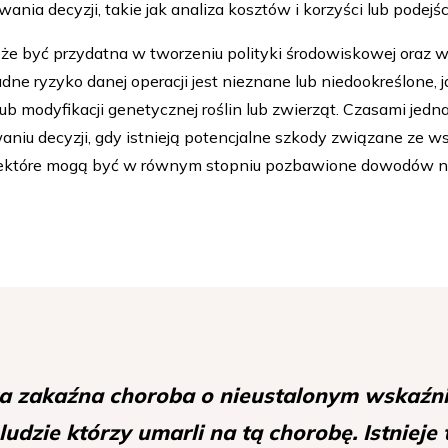
ania decyzji, takie jak analiza kosztów i korzyści lub podejści
że być przydatna w tworzeniu polityki środowiskowej oraz 
ne ryzyko danej operacji jest nieznane lub niedookreślone, j
lub modyfikacji genetycznej roślin lub zwierząt. Czasami jed
niu decyzji, gdy istnieją potencjalne szkody związane ze w
 niektóre mogą być w równym stopniu pozbawione dowodów
a zakaźna choroba o nieustalonym wskaźnik
ludzie którzy umarli na tą chorobę. Istnieje