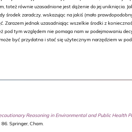
, toteż równie uzasadnione jest dążenie do jej uniknięcia. Ja
y środek zaradczy, wskazując na jakiś (mało prawdopodobny)
. Zarazem jednak uzasadniając wszelkie środki z koniecznoś
ież pod tym względem nie pomaga nam w podejmowaniu decyz
 może być przydatna i stać się użytecznym narzędziem w pod
ecautionary Reasoning in Environmental and Public Health Po
. 86. Springer, Cham.