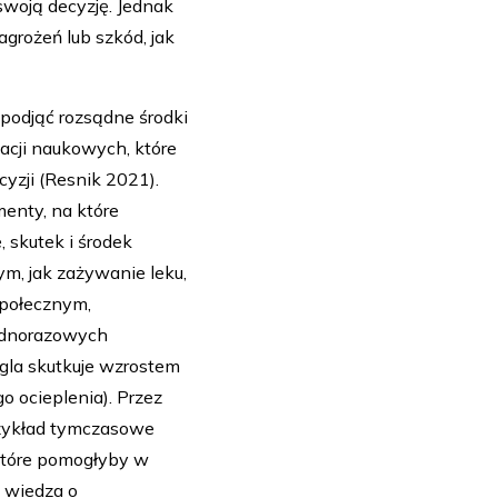
swoją decyzję. Jednak
grożeń lub szkód, jak
 podjąć rozsądne środki
acji naukowych, które
yzji (Resnik 2021).
enty, na które
 skutek i środek
m, jak zażywanie leku,
społecznym,
jednorazowych
gla skutkuje wzrostem
o ocieplenia). Przez
rzykład tymczasowe
które pomogłyby w
t wiedza o