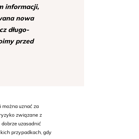
 informacji,
cowana nowa
cz długo-
toimy przed
ki można uznać za
 ryzyko związane z
e dobrze uzasadnić
akich przypadkach, gdy