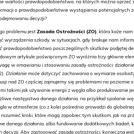
lone wartości prawdopodobieństwa, na których można oprzeć 
rmacji o prawdopodobieństwie wystąpienia potencjalnych za
podejmowaniu decyzji?
go problemu jest
Zasada Ostrożności (ZO)
, która każe nam
ąć wyrządzenia szkody, w sytuacjach, gdy brakuje nam inform
ić prawdopodobieństwo poszczególnych skutków podjętej dec
dowym artykule poświęconym ZO wyróżnia trzy główne elem
agę w omawianiu i stosowaniu zasady ostrożności: działanie,
2).
Działanie
może dotyczyć zachowania o wymiarze osobisty
usji nad ZO częściej zajmujemy się problemami na poziomie 
ami takimi jak używanie energii z węgla albo produkowanie 
liwe następstwa danego działania, na przykład spalanie wę
la w atmosferze (co z kolei pośrednio prowadzi do globalneg
 rozumieć kroki, które mogą zapobiec tym skutkom, jak na p
nie danego działania, albo fundowanie dodatkowych badań, 
decyzji. Aby zastosować zasadę ostrożności, konieczna jes