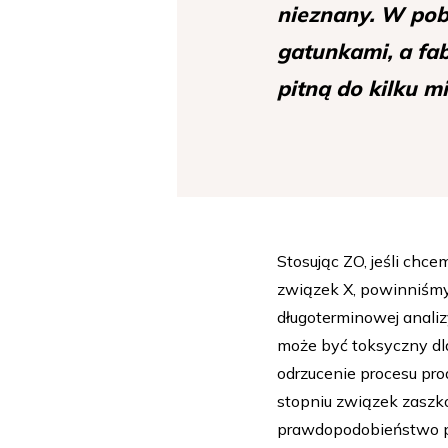
nieznany. W pob
gatunkami, a fab
pitną do kilku mi
Stosując ZO, jeśli chc
związek X, powinniśmy
długoterminowej anali
może być toksyczny dl
odrzucenie procesu pr
stopniu związek zaszko
prawdopodobieństwo p