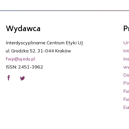
Wydawca
P
Interdyscyplinarne Centrum Etyki UJ
Un
ul. Grodzka 52, 31-044 Kraków
In
fwp@uj.edu.pl
Ins
ISSN: 2451-3962
ww
Di
Po
Fu
Fu
Eu