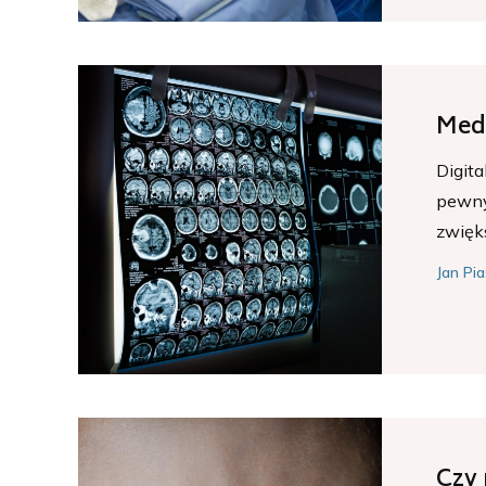
Medy
Digita
pewny
zwięks
Jan Pia
Czy