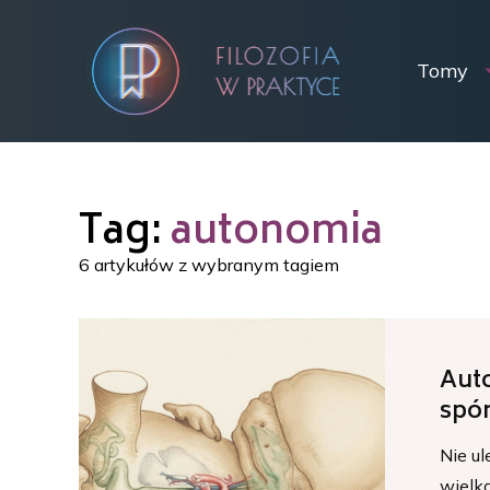
Tomy
Tag:
autonomia
6 artykułów z wybranym tagiem
Auto
spór
Nie ul
wielką