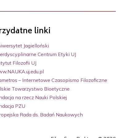
rzydatne linki
iwersytet Jagielloński
terdyscyplinarne Centrum Etyki UJ
tytut Filozofii UJ
w.NAUKA.uj.edu.pl
ametros – Internetowe Czasopismo Filozoficzne
lskie Towarzystwo Bioetyczne
ndacja na rzecz Nauki Polskiej
ndacja PZU
ropejska Rada ds. Badań Naukowych