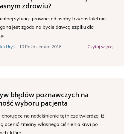
łasnym zdrowiu?
alnej sytuacji prawnej od osoby trzynastoletniej
ana jest zgoda na bycie dawcą szpiku dla
o...
10 Października 2016
Czytaj więcej
ka Uryś
yw błędów poznawczych na
ność wyboru pacjenta
chorujące na nadciśnienie tętnicze twierdzą, iż
ią ocenić zmiany własnego ciśnienia krwi po
ch, które...