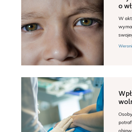
o w
W aktu
wymag
swojeg
Weroni
Wpł
wol
Osoby 
potraf
objawa