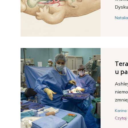
Dyskus
Natali
Tera
u pa
Ashley
niemo
zmniej
Karina 
Czytaj