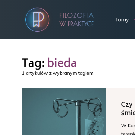
Tomy
Tag:
bieda
1 artykułów z wybranym tagiem
Czy
śmi
W Kan
tereni