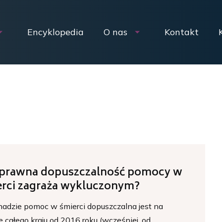
Encyklopedia
O nas
Kontakt
 prawna dopuszczalność pomocy w
erci zagraża wykluczonym?
adzie pomoc w śmierci dopuszczalna jest na
e całego kraju od 2016 roku (wcześniej, od...