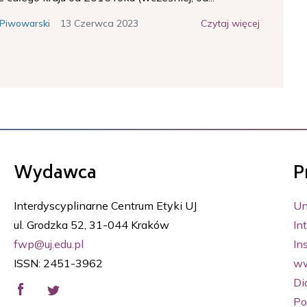
13 Czerwca 2023
Czytaj więcej
 Piwowarski
Wydawca
P
Interdyscyplinarne Centrum Etyki UJ
Un
ul. Grodzka 52, 31-044 Kraków
In
fwp@uj.edu.pl
Ins
ISSN: 2451-3962
ww
Di
Po