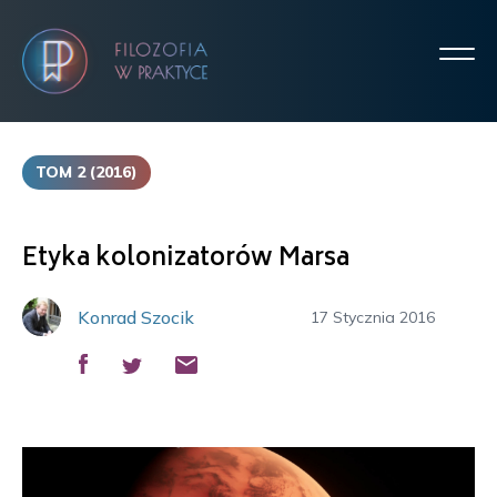
TOM 2 (2016)
Etyka kolonizatorów Marsa
Konrad Szocik
17 Stycznia 2016