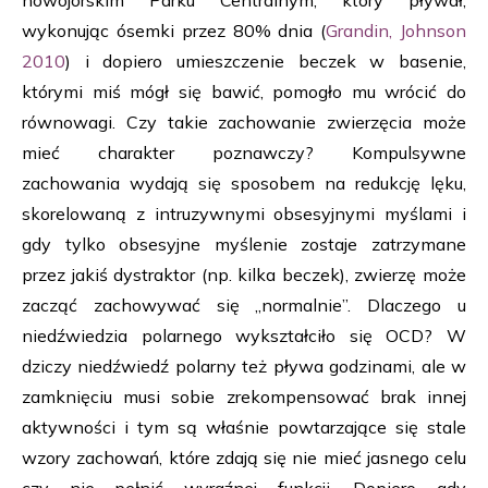
nowojorskim Parku Centralnym, który pływał,
wykonując ósemki przez 80% dnia (
Grandin, Johnson
2010
) i dopiero umieszczenie beczek w basenie,
którymi miś mógł się bawić, pomogło mu wrócić do
równowagi. Czy takie zachowanie zwierzęcia może
mieć charakter poznawczy? Kompulsywne
zachowania wydają się sposobem na redukcję lęku,
skorelowaną z intruzywnymi obsesyjnymi myślami i
gdy tylko obsesyjne myślenie zostaje zatrzymane
przez jakiś dystraktor (np. kilka beczek), zwierzę może
zacząć zachowywać się „normalnie”. Dlaczego u
niedźwiedzia polarnego wykształciło się OCD? W
dziczy niedźwiedź polarny też pływa godzinami, ale w
zamknięciu musi sobie zrekompensować brak innej
aktywności i tym są właśnie powtarzające się stale
wzory zachowań, które zdają się nie mieć jasnego celu