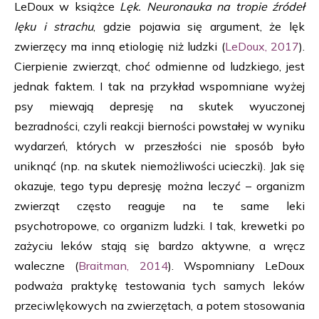
LeDoux w książce
Lęk. Neuronauka na tropie źródeł
lęku i strachu
, gdzie pojawia się argument, że lęk
zwierzęcy ma inną etiologię niż ludzki (
LeDoux, 2017
).
Cierpienie zwierząt, choć odmienne od ludzkiego, jest
jednak faktem. I tak na przykład wspomniane wyżej
psy miewają depresję na skutek wyuczonej
bezradności, czyli reakcji bierności powstałej w wyniku
wydarzeń, których w przeszłości nie sposób było
uniknąć (np. na skutek niemożliwości ucieczki). Jak się
okazuje, tego typu depresję można leczyć – organizm
zwierząt często reaguje na te same leki
psychotropowe, co organizm ludzki. I tak, krewetki po
zażyciu leków stają się bardzo aktywne, a wręcz
waleczne (
Braitman, 2014
). Wspomniany LeDoux
podważa praktykę testowania tych samych leków
przeciwlękowych na zwierzętach, a potem stosowania