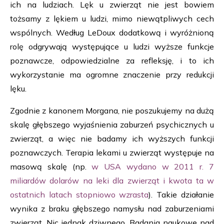
ich na ludziach. Lęk u zwierząt nie jest bowiem
tożsamy z lękiem u ludzi, mimo niewątpliwych cech
wspólnych. Według LeDoux dodatkową i wyróżnioną
rolę odgrywają występujące u ludzi wyższe funkcje
poznawcze, odpowiedzialne za refleksję, i to ich
wykorzystanie ma ogromne znaczenie przy redukcji
lęku.
Zgodnie z kanonem Morgana, nie poszukujemy na dużą
skalę głębszego wyjaśnienia zaburzeń psychicznych u
zwierząt, a więc nie badamy ich wyższych funkcji
poznawczych. Terapia lekami u zwierząt występuje na
masową skalę (np.
w USA wydano w 2011 r. 7
miliardów dolarów na leki dla zwierząt i kwota ta w
ostatnich latach stopniowo wzrasta
). Takie działanie
wynika z braku głębszego namysłu nad zaburzeniami
zwierząt. Nic jednak dziwnego. Badania naukowe nad